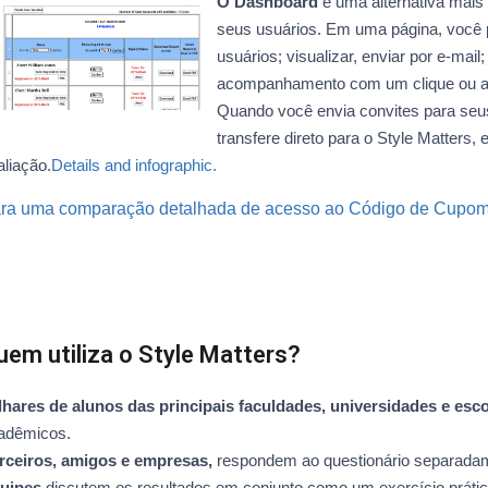
O Dashboard
é uma alternativa mais
seus usuários. Em uma página, você p
usuários; visualizar, enviar por e-mail
acompanhamento com um clique ou agre
Quando você envia convites para seu
transfere direto para o Style Matters,
aliação.
Details and infographic.
ra uma comparação detalhada de acesso ao Código de Cupom e
uem utiliza o Style Matters?
lhares de alunos das principais faculdades, universidades e esco
adêmicos.
rceiros, amigos e empresas,
respondem ao questionário separadame
uipes
discutem os resultados em conjunto como um exercício prátic