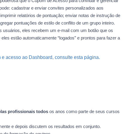
 poderosa que o Cupom de Acesso para convidar e gerenciar
ode: cadastrar e enviar convites personalizados aos
; imprimir relatórios de pontuação; enviar notas de instrução de
gar pontuações de estilo de conflito de um grupo inteiro.
s usuários, eles recebem um e-mail com um botão que os
 e eles estão automaticamente “logados” e prontos para fazer a
 acesso ao Dashboard, consulte esta página.
las profissionais todos
os anos como parte de seus cursos
nte e depois discutem os resultados em conjunto.
o de formação de equipes.