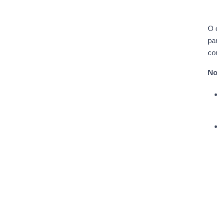
O 
pa
co
No