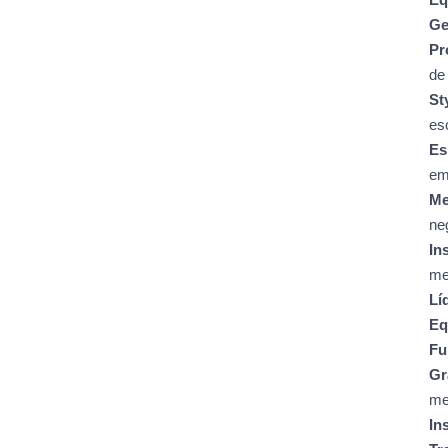
Ge
Pr
de
St
es
Es
em
Me
ne
In
me
Lí
Eq
Fu
Gr
me
In