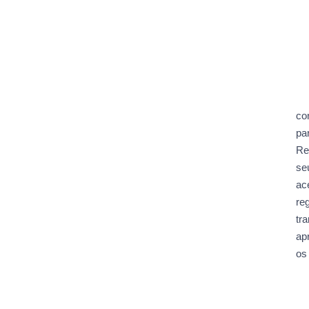
co
pa
Re
se
ac
re
tr
ap
os