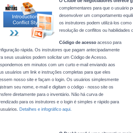
O Clube de Negociadores oferece gr
complementares para que o usuário po
desenvolver um comportamento equilib
os instrutores podem utilizá-los com
resolução de conflitos ou habilidades
Código de acesso
acesso para
nfiguração rápida. Os instrutores que pagam antecipadamente
ra seus usuários podem solicitar um Código de Acesso.
spondemos em minutos com um curto e-mail enviando aos
us usuários um link e instruções completas para que eles
essem nosso site e façam o login. Os usuários simplesmente
gistram seu nome, e-mail e digitam o código - nosso site os
ansfere diretamente para o inventário. Não há curva de
rendizado para os instrutores e o login é simples e rápido para
 usuários.
Detalhes e infográfico aqui.