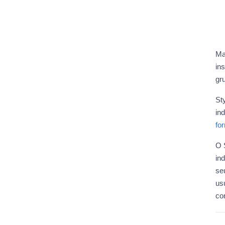
Ma
in
gr
St
in
fo
O S
in
se
us
con