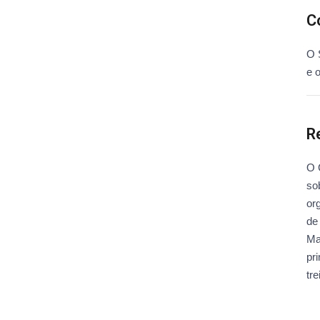
C
O 
e o
R
O 
so
or
de
Ma
pr
tr