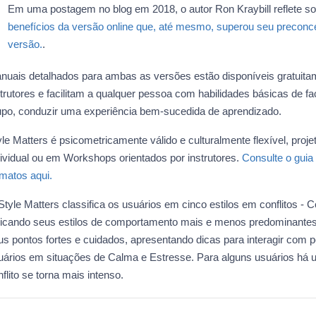
Em uma postagem no blog em 2018, o autor Ron Kraybill reflete so
benefícios da versão online que, até mesmo, superou seu preconc
versão.
.
nuais detalhados para ambas as versões estão disponíveis gratuita
strutores e facilitam a qualquer pessoa com habilidades básicas de fac
upo, conduzir uma experiência bem-sucedida de aprendizado.
yle Matters é psicometricamente válido e culturalmente flexível, proj
dividual ou em Workshops orientados por instrutores.
Consulte o guia 
rmatos aqui.
tyle Matters classifica os usuários em cinco estilos em conflitos - C
dicando seus estilos de comportamento mais e menos predominantes.
us pontos fortes e cuidados, apresentando dicas para interagir com 
uários em situações de Calma e Estresse. Para alguns usuários há
flito se torna mais intenso.