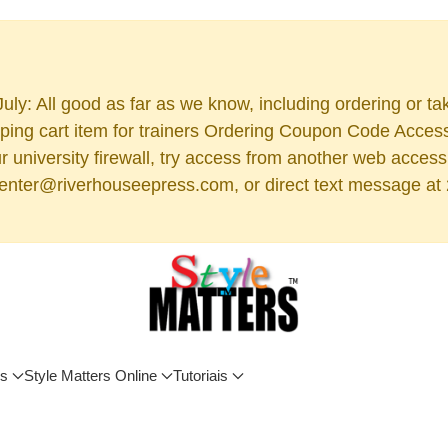
uly: All good as far as we know, including ordering or ta
ng cart item for trainers Ordering Coupon Code Access (
 your university firewall, try access from another web acc
 center@riverhouseepress.com, or direct text message at 2
os
Style Matters Online
Tutoriais